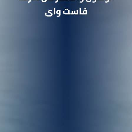
فاست واى